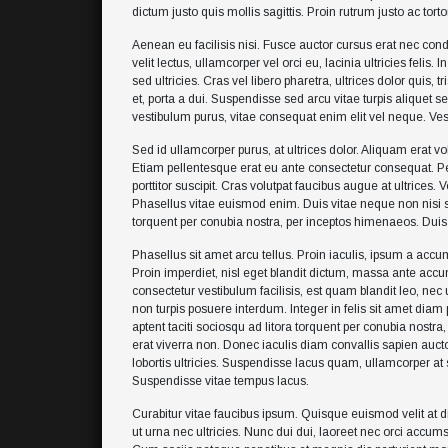
dictum justo quis mollis sagittis. Proin rutrum justo ac torto
Aenean eu facilisis nisi. Fusce auctor cursus erat nec cond
velit lectus, ullamcorper vel orci eu, lacinia ultricies feli
sed ultricies. Cras vel libero pharetra, ultrices dolor quis, 
et, porta a dui. Suspendisse sed arcu vitae turpis aliquet 
vestibulum purus, vitae consequat enim elit vel neque. Ves
Sed id ullamcorper purus, at ultrices dolor. Aliquam erat vo
Etiam pellentesque erat eu ante consectetur consequat. 
porttitor suscipit. Cras volutpat faucibus augue at ultrices
Phasellus vitae euismod enim. Duis vitae neque non nisi sce
torquent per conubia nostra, per inceptos himenaeos. Duis
Phasellus sit amet arcu tellus. Proin iaculis, ipsum a accum
Proin imperdiet, nisl eget blandit dictum, massa ante acc
consectetur vestibulum facilisis, est quam blandit leo, nec
non turpis posuere interdum. Integer in felis sit amet dia
aptent taciti sociosqu ad litora torquent per conubia nostr
erat viverra non. Donec iaculis diam convallis sapien auct
lobortis ultricies. Suspendisse lacus quam, ullamcorper at sa
Suspendisse vitae tempus lacus.
Curabitur vitae faucibus ipsum. Quisque euismod velit a
ut urna nec ultricies. Nunc dui dui, laoreet nec orci accum