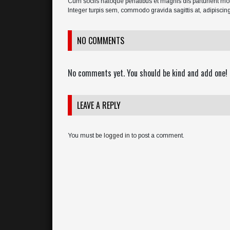
Cum sociis natoque penatibus et magnis dis parturient mont
Integer turpis sem, commodo gravida sagittis at, adipisci
NO COMMENTS
No comments yet. You should be kind and add one!
LEAVE A REPLY
You must be
logged in
to post a comment.