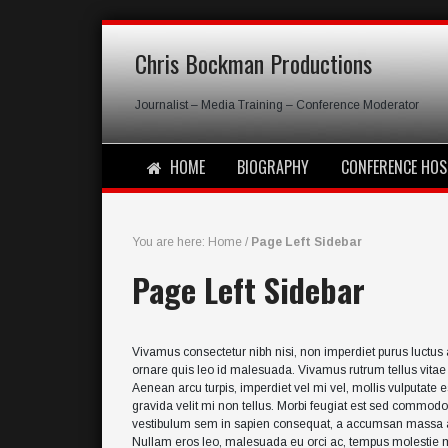
Chris Bockman Productions
Journalist – Media Training – Conference Moderator
HOME
BIOGRAPHY
CONFERENCE HOS
You are here:
Home
/
Page Left Sidebar
Page Left Sidebar
Vivamus consectetur nibh nisi, non imperdiet purus luctus at.
ornare quis leo id malesuada. Vivamus rutrum tellus vita
Aenean arcu turpis, imperdiet vel mi vel, mollis vulputate es
gravida velit mi non tellus. Morbi feugiat est sed commod
vestibulum sem in sapien consequat, a accumsan massa ali
Nullam eros leo, malesuada eu orci ac, tempus molestie mas