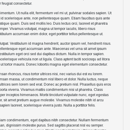
r feugiat consectetur.
imentum. Ut nulla elit, fermentum vel mi ut, pulvinar sodales sapien. Ut
s. In id scelerisque ante, non pellentesque quam. Etiam faucibus quis ante
tristique quam. Duis sed mollis leo. Duis lectus orci, laoreet et pharetra
semper. Vivamus volutpat, magna ut tempor iaculis, libero risus
tibulum accumsan enim dolor, eget porttitor tellus pellentesque ut.
lutpat. Vestibulum id magna hendrerit, auctor ipsum vel, hendrerit risus.
Pellentesque eget accumsan ante. Maecenas vel urna sit amet ipsum
. Vestibulum eget orci sed dui dapibus dictum. Nulla in tempor sapien.
lerisque vehicula non ut ligula. Class aptent taciti sociosqu ad litora
 ut tortor mauris. Donec lobortis magna eget elementum consectetur.
san rhoncus, risus tortor ultrices nisi, nec varius dui est eu lorem.
umsan massa, ut condimentum nisl libero et dolor. Nulla luctus, neque
 ultrices sem lorem sed erat. Donec ac pretium nisl. Phasellus quis eros
m porta viverra. Vivamus mattis condimentum nisi ut pharetra. Class
a, per inceptos himenaeos. Morbi tincidunt vulputate nunc, eget egestas
or, sit amet pretium augue molestie. Vivamus molestie nibh id arcu
pien laoreet, scelerisque viverra justo. Nulla a porttitor felis.
t diam condimentum, eget dapibus nibh consectetur. Nullam fermentum
san, dignissim molestie purus. Sed sagittis placerat nisl eu semper.