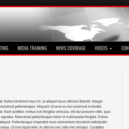
TING
MEDIA TRAINING
NEWS COVERAGE
VIDEOS
CON
 Nulla hendrerit risus mi, ut aliquet lacus ultricies blandit. Integer
e euismod pellentesque. Aliquam et urna eu leo euismod molestie.
t. Nam porttitor, metus non fringilla vehicula, elit dui posuere nibh, quis
o egestas. Maecenas pellentesque tortor id malesuada fringilla. Donec
quet. Pellentesque imperdiet risus elementum tincidunt sollicitudin.
sa. Ut non ligula felis. In ultrices nec odio nec tempus. Curabitur