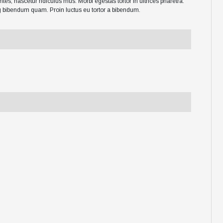
es, nascetur ridiculus mus. Morbi egestas tortor in ultrices pharetra.
ng bibendum quam. Proin luctus eu tortor a bibendum.